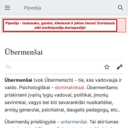
Pipedija
Atverti pagrindinį meniu
Paie
Pipedija - tautosaka, gandai, kliedesiai ir jokios tiesos! Durniausia
wiki enciklopedija durnapedija!
Ūbermenšai
Kalba
Stebėti
Keisti
Ūbermenšai
(vok
Übermensch
) - tie, kas vadovauja ir
valdo. Psichologiškai -
dominatriksai
. Ūbermenšams
priskiriami įvairių lygių vadovai, politikai, įmonių
savininkai, vagys bei kiti savarankiški nusikaltėliai,
armijų generolai, psichiatrai, daugelis pedagogų, etc..
Ūbermenšų priešingybė -
untermenšai
. Tai skirtumas