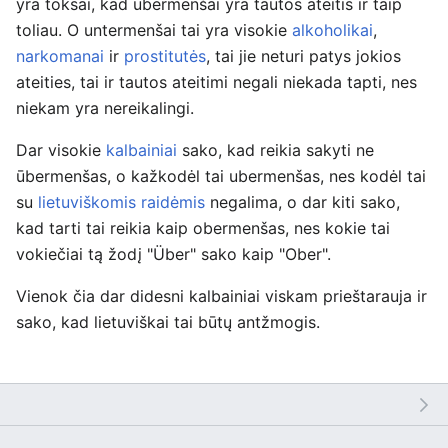
yra toksai, kad ūbermenšai yra tautos ateitis ir taip
toliau. O untermenšai tai yra visokie
alkoholikai
,
narkomanai
ir
prostitutės
, tai jie neturi patys jokios
ateities, tai ir tautos ateitimi negali niekada tapti, nes
niekam yra nereikalingi.
Dar visokie
kalbainiai
sako, kad reikia sakyti ne
ūbermenšas, o kažkodėl tai ubermenšas, nes kodėl tai
su
lietuviškomis raidėmis
negalima, o dar kiti sako,
kad tarti tai reikia kaip obermenšas, nes kokie tai
vokiečiai tą žodį "Über" sako kaip "Ober".
Vienok čia dar didesni kalbainiai viskam prieštarauja ir
sako, kad lietuviškai tai būtų antžmogis.