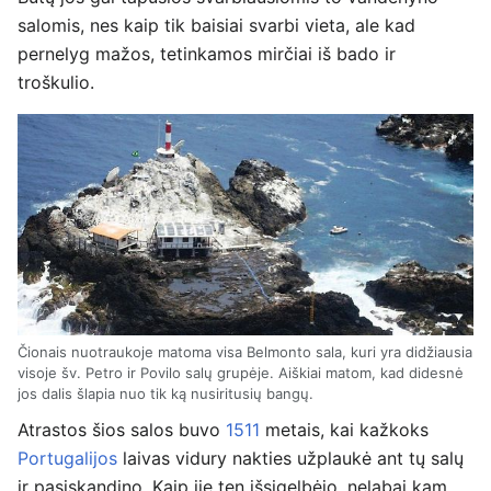
salomis, nes kaip tik baisiai svarbi vieta, ale kad
pernelyg mažos, tetinkamos mirčiai iš bado ir
troškulio.
Čionais nuotraukoje matoma visa Belmonto sala, kuri yra didžiausia
visoje šv. Petro ir Povilo salų grupėje. Aiškiai matom, kad didesnė
jos dalis šlapia nuo tik ką nusiritusių bangų.
Atrastos šios salos buvo
1511
metais, kai kažkoks
Portugalijos
laivas vidury nakties užplaukė ant tų salų
ir pasiskandino. Kaip jie ten išsigelbėjo, nelabai kam