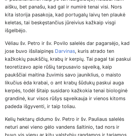
aišku, bet panašu, kad gal ir numirė tenai visi. Nors
kita istorija pasakoja, kad portugalų laivų ten plaukė
keletas, tai beskęstančius jūreivius kažkaip visgi
išgelbėjo.
Vėliau šv. Petro ir šv. Povilo salelės dar pagarsėjo, kad
jose buvo išsilaipinęs
Darvinas
, kuris atrado ten
kažkokių paukščių, krabų ir kerpių. Tai pagal tai paskui
teoretizavo apie rūšių tarpusavio sąveiką, kaip
paukščiai maitina žuvimis savo jauniklius, o maisto
likučius ėda krabai, o ant krabų šūdukų paskui auga
kerpės, todėl šitaip susidaro kažkokia tenai biologinė
grandinė, kur visos rūšys sąveikauja ir vienos kitoms
padeda išgyventi, ir taip toliau.
Kelių hektarų didumo šv. Petro ir šv. Pauliaus salelės
neturi anei vieno gėlo vandens šaltinio, tad nors ir
buvo vis vienų ar kitų valstybių randamos ir tariamos