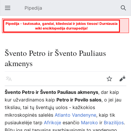
Pipedija
Atverti pagrindinį meniu
Paie
Pipedija - tautosaka, gandai, kliedesiai ir jokios tiesos! Durniausia
wiki enciklopedija durnapedija!
Švento Petro ir Švento Pauliaus
akmenys
Kalba
Stebėti
Keisti
Švento Petro ir Švento Pauliaus akmenys
, dar kaip
kur užvardinamos kaip
Petro ir Povilo salos
, o jei jau
tiksliau, tai tų šventųjų uolos - kažkokios
mikroskopinės salelės
Atlanto Vandenyne
, kaip tik
pusiaukelėje tarp
Afrikoje
esančio
Maroko
ir
Brazilijos
.
Būtų jos gal tapusios svarbiausiomis to vandenyno