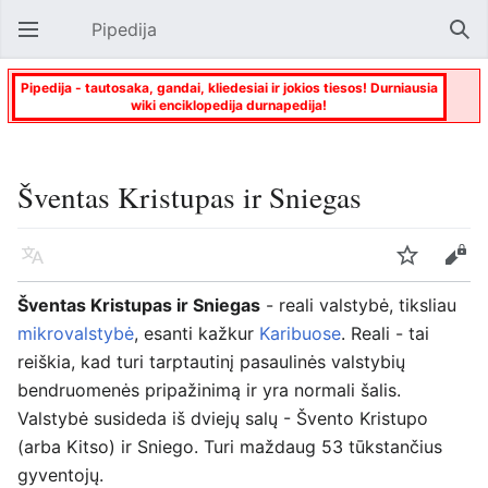
Pipedija
Atverti pagrindinį meniu
Paie
Pipedija - tautosaka, gandai, kliedesiai ir jokios tiesos! Durniausia
wiki enciklopedija durnapedija!
Šventas Kristupas ir Sniegas
Kalba
Stebėti
Keisti
Šventas Kristupas ir Sniegas
- reali valstybė, tiksliau
mikrovalstybė
, esanti kažkur
Karibuose
. Reali - tai
reiškia, kad turi tarptautinį pasaulinės valstybių
bendruomenės pripažinimą ir yra normali šalis.
Valstybė susideda iš dviejų salų - Švento Kristupo
(arba Kitso) ir Sniego. Turi maždaug 53 tūkstančius
gyventojų.