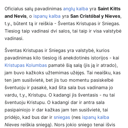
Oficialus salų pavadinimas
anglų kalba
yra
Saint Kitts
and Nevis
, o
ispanų kalba
yra
San Cristóbal y Nieves
,
t.y., būtent tą ir reiškia - Šventas Kristupas ir Sniegas.
Tiesiog taip vadinasi dvi salos, tai taip ir visa valstybė
vadinasi.
Šventas Kristupas ir Sniegas yra valstybė, kurios
pavadinimas kilo tiesiog iš anekdotinės istorijos - kai
Kristupas Kolumbas
pamatė šią salą (jis ją ir atrado),
jam buvo kažkoks užtemimas užėjęs. Tai neaišku, kas
ten jam susišvietė, bet jis tuo momentu pasiskelbė
šventuoju ir pasakė, kad šita sala bus vadinama jo
vardu, t.y., Kristupu. O kadangi jis šventasis - nu tai
šventuoju Kristupu. O kadangi dar ir antra sala
pasipainiojo ir dar kažkas jam ten susišvietė, tai
pridėjo, kad bus dar ir
sniegas
(nes
ispanų kalba
Nieves
reiškia sniegą). Nors jokio sniego tenai išvis