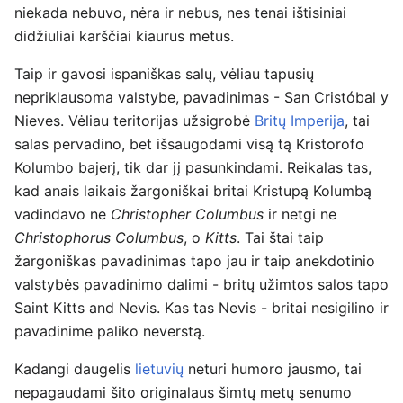
niekada nebuvo, nėra ir nebus, nes tenai ištisiniai
didžiuliai karščiai kiaurus metus.
Taip ir gavosi ispaniškas salų, vėliau tapusių
nepriklausoma valstybe, pavadinimas - San Cristóbal y
Nieves. Vėliau teritorijas užsigrobė
Britų Imperija
, tai
salas pervadino, bet išsaugodami visą tą Kristorofo
Kolumbo bajerį, tik dar jį pasunkindami. Reikalas tas,
kad anais laikais žargoniškai britai Kristupą Kolumbą
vadindavo ne
Christopher Columbus
ir netgi ne
Christophorus Columbus
, o
Kitts
. Tai štai taip
žargoniškas pavadinimas tapo jau ir taip anekdotinio
valstybės pavadinimo dalimi - britų užimtos salos tapo
Saint Kitts and Nevis. Kas tas Nevis - britai nesigilino ir
pavadinime paliko neverstą.
Kadangi daugelis
lietuvių
neturi humoro jausmo, tai
nepagaudami šito originalaus šimtų metų senumo