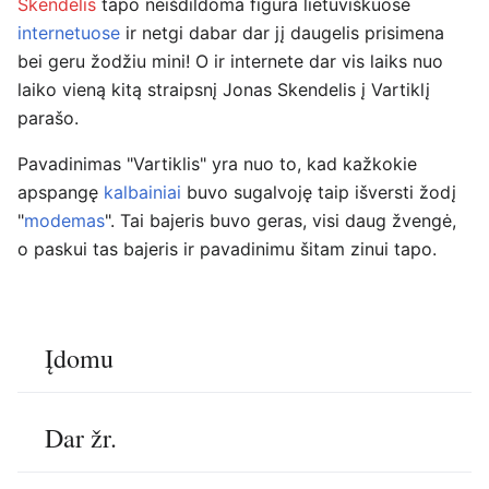
Skendelis
tapo neišdildoma figūra lietuviškuose
internetuose
ir netgi dabar dar jį daugelis prisimena
bei geru žodžiu mini! O ir internete dar vis laiks nuo
laiko vieną kitą straipsnį Jonas Skendelis į Vartiklį
parašo.
Pavadinimas "Vartiklis" yra nuo to, kad kažkokie
apspangę
kalbainiai
buvo sugalvoję taip išversti žodį
"
modemas
". Tai bajeris buvo geras, visi daug žvengė,
o paskui tas bajeris ir pavadinimu šitam zinui tapo.
Įdomu
Dar žr.