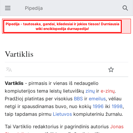
Pipedija
Atverti pagrindinį meniu
Paie
Pipedija - tautosaka, gandai, kliedesiai ir jokios tiesos! Durniausia
wiki enciklopedija durnapedija!
Vartiklis
Kalba
Stebėti
Keisti
Vartiklis
- pirmasis ir vienas iš nedaugelio
kompiuterijos tema leistų lietuviškų
zinų
ir
e-zinų
.
Pradžioj platintas per visokius
BBS
ir
emeilus
, vėliau
netgi ir spausdinamas buvo, nuo kokių
1996
iki
1998
,
taip tapdamas pirmu
Lietuvos
kompiuteriniu žurnalu.
Tai Vartiklio redaktorius ir pagrindinis autorius
Jonas