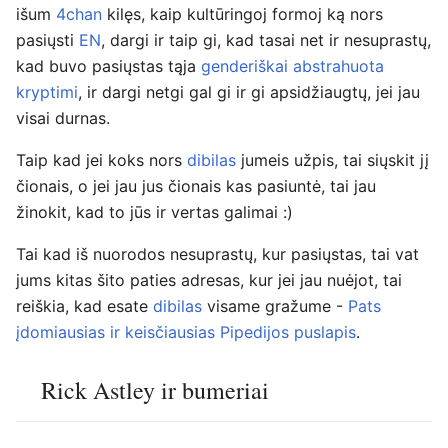
išum
4chan
kilęs, kaip kultūringoj formoj ką nors
pasiųsti
EN
, dargi ir taip gi, kad tasai net ir nesuprastų,
kad buvo pasiųstas tąja
genderiškai abstrahuota
kryptimi
, ir dargi netgi gal gi ir gi apsidžiaugtų, jei jau
visai durnas.
Taip kad jei koks nors
dibilas
jumeis užpis, tai siųskit jį
čionais, o jei jau jus čionais kas pasiuntė, tai jau
žinokit, kad to jūs ir vertas galimai :)
Tai kad iš nuorodos nesuprastų, kur pasiųstas, tai vat
jums kitas šito paties adresas, kur jei jau nuėjot, tai
reiškia, kad esate
dibilas
visame gražume -
Pats
įdomiausias ir keisčiausias Pipedijos puslapis
.
Rick Astley ir bumeriai