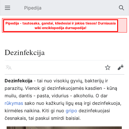
Pipedija
Atverti pagrindinį meniu
Paie
Pipedija - tautosaka, gandai, kliedesiai ir jokios tiesos! Durniausia
wiki enciklopedija durnapedija!
Dezinfekcija
Kalba
Stebėti
Keisti
Dezinfekcija
- tai nuo visokių gyvių, bakterijų ir
parazitų. Vienok gi dezinfekuojamės kasdien - kūną
muilu, dantis - pasta, vidurius - alkoholiu. O dar
rūkymas
sako nuo kažkurių ligų esą irgi dezinfekuoja,
kirmėles naikina. Kiti gi nuo
gripo
dezinfekuojasi
česnakais, tai paskui smirdi baisiai.