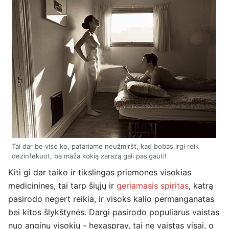
Tai dar be viso ko, patariame neužmiršt, kad bobas irgi reik
dezinfekuot, ba maža kokią zarazą gali pasigauti!
Kiti gi dar taiko ir tikslingas priemones visokias
medicinines, tai tarp šiųjų ir
geriamasis spiritas
, katrą
pasirodo negert reikia, ir visoks kalio permanganatas
bei kitos šlykštynės. Dargi pasirodo populiarus vaistas
nuo anginų visokių - hexaspray, tai ne vaistas visai, o