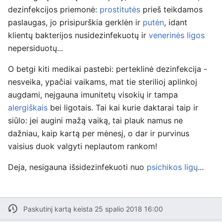
dezinfekcijos priemonė:
prostitutės
prieš teikdamos
paslaugas, jo prisipurškia gerklėn ir
putėn
, idant
klientų bakterijos nusidezinfekuotų ir
venerinės ligos
nepersiduotų...
O betgi kiti medikai pastebi: perteklinė dezinfekcija -
nesveika, ypačiai vaikams, mat tie sterilioj aplinkoj
augdami, neįgauna imunitetų visokių ir tampa
alergiškais
bei ligotais. Tai kai kurie daktarai taip ir
siūlo: jei augini mažą vaiką, tai plauk namus ne
dažniau, kaip kartą per mėnesį, o dar ir purvinus
vaisius duok valgyti neplautom rankom!
Deja, nesigauna išsidezinfekuoti nuo
psichikos ligų
...
Paskutinį kartą keista 25 spalio 2018 16:00