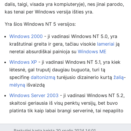
dalis, taigi, visada yra kompiuteryje), nes jinai parodo,
kas tenai per Windows versija išties yra.
Yra šios Windows NT 5 versijos:
Windows 2000
- ji vadinasi Windows NT 5.0, yra
kraštutinai greita ir gera, tačiau visokie
lameriai
ją
neretai absurdiškai painioja su
Windows ME
Windows XP
- ji vadinasi Windows NT 5.1, yra kiek
lėtesnė, gal truputį daugiau buguota, turi tą
specifinę
daltonizmą
turėjusio dizainerio kurtą
žalią
-
mėlyną
išvaizdą
Windows Server 2003
- ji vadinasi Windows NT 5.2,
skaitosi geriausia iš visų penktų versijų, bet buvo
platinta tik kaip labai brangi serverinė, tai nepaplito
Paskutinį kartą keista 20 spalio 2024 14:01