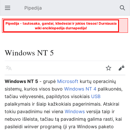
Pipedija
Atverti pagrindinį meniu
Paie
Pipedija - tautosaka, gandai, kliedesiai ir jokios tiesos! Durniausia
wiki enciklopedija durnapedija!
Windows NT 5
Kalba
Stebėti
Keisti
Windows NT 5
- grupė
Microsoft
kurtų operacinių
sistemų, kurios visos buvo
Windows NT 4
palikuonės,
tačiau vėlyvesnės, papildytos visokiais
USB
palaikymais ir šiaip kažkokiais pagerinimais. Atskirai
tokiu pavadinimu nei viena
Windows
versija taip ir
nebuvo išleista, tačiau tą pavadinimą galima rasti, kai
pasileidi
winver
programą (ji yra Windows paketo