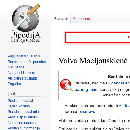
Puslapis
Aptarimas
P
Pagrindinis puslapis
Vaiva Macijauskienė
Bendruomenės portalas
Naujienos
Naujausi keitimai
Jump
Jump
Bent dalis 
Atsitiktinis puslapis
to
to
Įtariame, kad čia tik
gandai
ap
Pagalba
navigation
search
paneigimas
, kuris viską neigi
Įrankiai
Konkrečias pastaba
Susiję puslapiai
Anokia filantrope prisimetanti
Andri
Susiję keitimai
Specialieji puslapiai
politikė,
šiaulietė
Versija spausdinimui
Matome veiklią moterį, kuri žino, ką nori
Nuolatinė nuoroda
Puslapio informacija
Ogi istorija - kuo puikiausia su Vaiva n