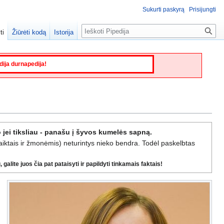
Sukurti paskyrą
Prisijungti
Paieška
ti
Žiūrėti kodą
Istorija
edija durnapedija!
 jei tiksliau - panašu į šyvos kumelės sapną.
daiktais ir žmonėmis) neturintys nieko bendra. Todėl paskelbtas
galite juos čia pat pataisyti ir papildyti tinkamais faktais!