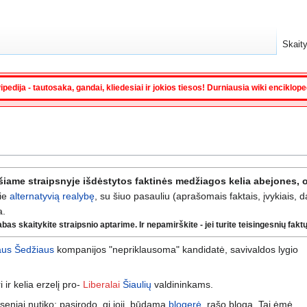
Skaity
ipedija - tautosaka, gandai, kliedesiai ir jokios tiesos! Durniausia wiki enciklop
šiame straipsnyje išdėstytos faktinės medžiagos kelia abejones, o
ie
alternatyvią realybę
, su šiuo pasauliu (aprašomais faktais, įvykiais, 
a.
s skaitykite straipsnio aptarime. Ir nepamirškite - jei turite teisingesnių faktų, 
aus Šedžiaus
kompanijos "nepriklausoma" kandidatė, savivaldos lygio
 ir kelia erzelį pro-
Liberalai
Šiaulių
valdininkams.
eseniai nutiko: pasirodo, gi joji, būdama
blogerė
, rašo blogą. Tai ėmė