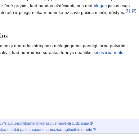
a ir ėmė grąsint, kad baudas uždėsianti, nes mat
blogas
josios esąs
[1]
[2]
pati rašo ir pinigų niekam nemoka už savo pačios minčių dėstymą
.
dos
iai beigi nuorodos straipsnio melagingumui paneigti arba patvirtinti.
sakyti, kad nuorodose surastas turinys neatitiks
tiesos
irba
melo
.
07/siauliu-politikams-tinklarascius-rasyti-draudziama/
3/kandidatai-patiria-spaudima-maziau-agituoti-internete