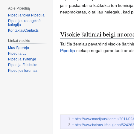
jai ir paskambino kažkokia ten komisij
Apie Pipediją
neapmokėtas, o tai jau nelegalu, kad 
Pipedija tokia Pipedija
Pipedijos redagcinė
kolegija
Kontaktai/Contacts
Visokie šaltiniai beigi nuoro
Linkai visokie
Tai čia žemiau pavardinti visokie šaltin
Mus išperėjo
Pipedija
niekaip negali garantuoti ar at
Pipedija LJ
Pipedija Tviteryje
Pipedija Feisbuke
Pipedijos forumas
↑
http://www.macijauskiene.lt/2011/02/
↑
http://www.balsas.lt/naujiena/52426