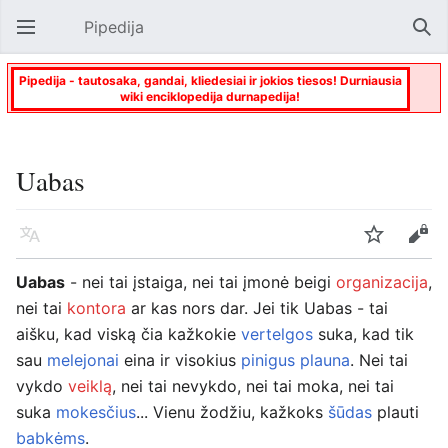
Pipedija
Atverti pagrindinį meniu
Paie
Pipedija - tautosaka, gandai, kliedesiai ir jokios tiesos! Durniausia
wiki enciklopedija durnapedija!
Uabas
Kalba
Stebėti
Keisti
Uabas
- nei tai įstaiga, nei tai įmonė beigi
organizacija
,
nei tai
kontora
ar kas nors dar. Jei tik Uabas - tai
aišku, kad viską čia kažkokie
vertelgos
suka, kad tik
sau
melejonai
eina ir visokius
pinigus plauna
. Nei tai
vykdo
veiklą
, nei tai nevykdo, nei tai moka, nei tai
suka
mokesčius
... Vienu žodžiu, kažkoks
šūdas
plauti
babkėms
.