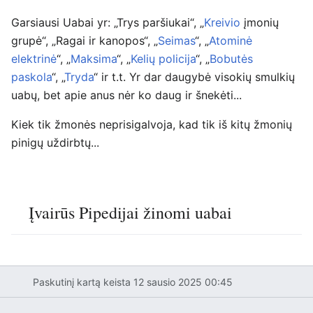
Garsiausi Uabai yr: „Trys paršiukai“, „
Kreivio
įmonių
grupė“, „Ragai ir kanopos“, „
Seimas
“, „
Atominė
elektrinė
“, „
Maksima
“, „
Kelių policija
“, „
Bobutės
paskola
“, „
Tryda
“ ir t.t. Yr dar daugybė visokių smulkių
uabų, bet apie anus nėr ko daug ir šnekėti...
Kiek tik žmonės neprisigalvoja, kad tik iš kitų žmonių
pinigų uždirbtų...
Įvairūs Pipedijai žinomi uabai
Paskutinį kartą keista 12 sausio 2025 00:45