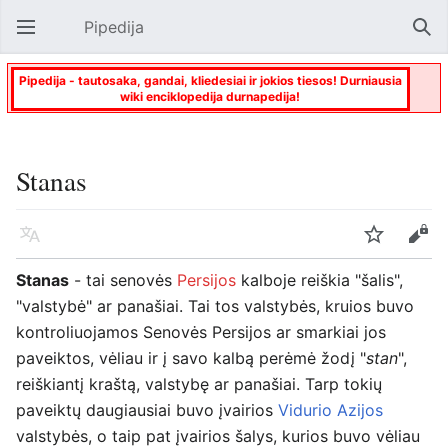
Pipedija
Atverti pagrindinį meniu
Paie
Pipedija - tautosaka, gandai, kliedesiai ir jokios tiesos! Durniausia
wiki enciklopedija durnapedija!
Stanas
Kalba
Stebėti
Keisti
Stanas
- tai senovės
Persijos
kalboje reiškia "šalis",
"valstybė" ar panašiai. Tai tos valstybės, kruios buvo
kontroliuojamos Senovės Persijos ar smarkiai jos
paveiktos, vėliau ir į savo kalbą perėmė žodį "
stan
",
reiškiantį kraštą, valstybę ar panašiai. Tarp tokių
paveiktų daugiausiai buvo įvairios
Vidurio Azijos
valstybės, o taip pat įvairios šalys, kurios buvo vėliau