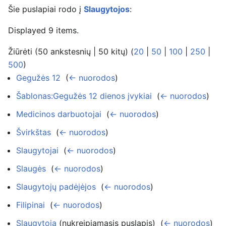
Šie puslapiai rodo į
Slaugytojos
:
Displayed 9 items.
Žiūrėti (50 ankstesnių | 50 kitų) (
20
|
50
|
100
|
250
|
500
)
Gegužės 12
‎
(
← nuorodos
)
Šablonas:Gegužės 12 dienos įvykiai
‎
(
← nuorodos
)
Medicinos darbuotojai
‎
(
← nuorodos
)
Švirkštas
‎
(
← nuorodos
)
Slaugytojai
‎
(
← nuorodos
)
Slaugės
‎
(
← nuorodos
)
Slaugytojų padėjėjos
‎
(
← nuorodos
)
Filipinai
‎
(
← nuorodos
)
Slaugytoja
(nukreipiamasis puslapis) ‎
(
← nuorodos
)