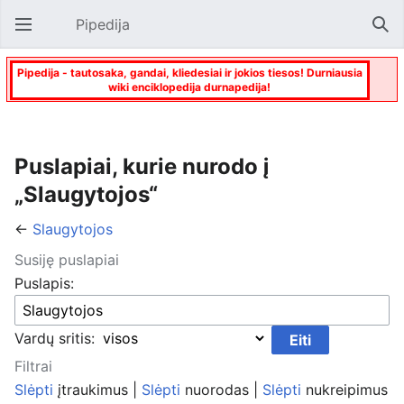
Pipedija
Atverti pagrindinį meniu
Paie
Pipedija - tautosaka, gandai, kliedesiai ir jokios tiesos! Durniausia
wiki enciklopedija durnapedija!
Puslapiai, kurie nurodo į
„Slaugytojos“
←
Slaugytojos
Susiję puslapiai
Puslapis:
Vardų sritis:
Filtrai
Slėpti
įtraukimus |
Slėpti
nuorodas |
Slėpti
nukreipimus