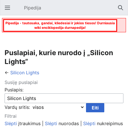
Pipedija
Atverti pagrindinį meniu
Paie
Pipedija - tautosaka, gandai, kliedesiai ir jokios tiesos! Durniausia
wiki enciklopedija durnapedija!
Puslapiai, kurie nurodo į „Silicon
Lights“
←
Silicon Lights
Susiję puslapiai
Puslapis:
Vardų sritis:
Filtrai
Slėpti
įtraukimus |
Slėpti
nuorodas |
Slėpti
nukreipimus