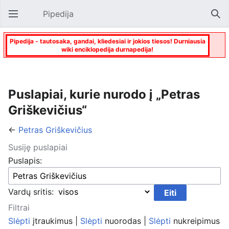
Pipedija
Atverti pagrindinį meniu
Paie
Pipedija - tautosaka, gandai, kliedesiai ir jokios tiesos! Durniausia
wiki enciklopedija durnapedija!
Puslapiai, kurie nurodo į „Petras
Griškevičius“
←
Petras Griškevičius
Susiję puslapiai
Puslapis:
Vardų sritis:
Filtrai
Slėpti
įtraukimus |
Slėpti
nuorodas |
Slėpti
nukreipimus