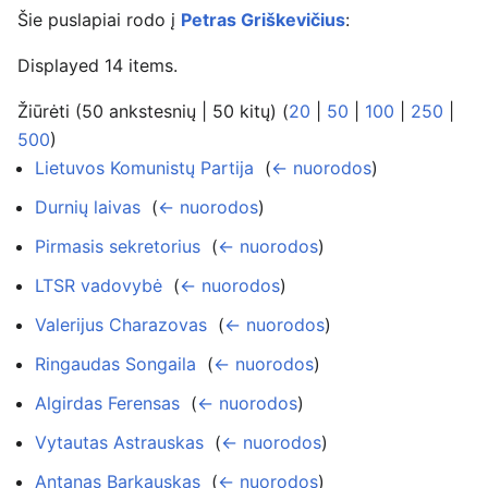
Šie puslapiai rodo į
Petras Griškevičius
:
Displayed 14 items.
Žiūrėti (50 ankstesnių | 50 kitų) (
20
|
50
|
100
|
250
|
500
)
Lietuvos Komunistų Partija
‎
(
← nuorodos
)
Durnių laivas
‎
(
← nuorodos
)
Pirmasis sekretorius
‎
(
← nuorodos
)
LTSR vadovybė
‎
(
← nuorodos
)
Valerijus Charazovas
‎
(
← nuorodos
)
Ringaudas Songaila
‎
(
← nuorodos
)
Algirdas Ferensas
‎
(
← nuorodos
)
Vytautas Astrauskas
‎
(
← nuorodos
)
Antanas Barkauskas
‎
(
← nuorodos
)