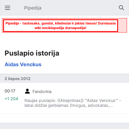
Pipedija
Atverti pagrindinį meniu
Paie
Pipedija - tautosaka, gandai, kliedesiai ir jokios tiesos! Durniausia
wiki enciklopedija durnapedija!
Puslapio istorija
Aidas Venckus
2 liepos 2012
00:17
Fandorina
+1 204
Naujas puslapis: {{Abejotinas}} '''Aidas Venckus''' -
labai didžiai gerbiamas žmogus, advokatas,
nusipelnantis liaupsių, žmogaus teisių ir nekaltųjų
gynėjas, todėl čia ir aprašytas, nes P...