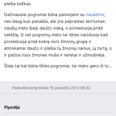
plėšia kažkas.
Dažniausiai pogromai būna painiojami su
riaušėmis
,
nes daug kuo panašūs, ale yra paprastas skirtumas:
riaušių metu šiaip daužo viską, o protestuoja prieš
valdžią. O vat pogromų metu tai išties vaizduoja kad
protestuoja prieš kokią nors žmonių grupę ir
atitinkamai daužo ir plėšia tų žmonių namus, jų turtą, o
ir pačius tuos žmones muša ir neretai ir užmušinėja.
Šiaip tai kai būna išties pogromai, tai nieko gero iš to...
Paskutinį kartą keista 16 gruodžio 2013 08:32
Pipedija