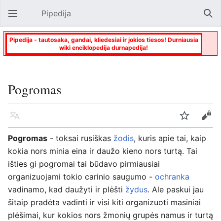
Pipedija
Atverti pagrindinį meniu
Paie
Pipedija - tautosaka, gandai, kliedesiai ir jokios tiesos! Durniausia
wiki enciklopedija durnapedija!
Pogromas
Kalba
Stebėti
Keisti
Pogromas
- toksai rusiškas
žodis
, kuris apie tai, kaip
kokia nors minia eina ir daužo kieno nors turtą. Tai
išties gi pogromai tai būdavo pirmiausiai
organizuojami tokio carinio saugumo -
ochranka
vadinamo, kad daužyti ir plėšti
žydus
. Ale paskui jau
šitaip pradėta vadinti ir visi kiti organizuoti masiniai
plėšimai, kur kokios nors žmonių grupės namus ir turtą