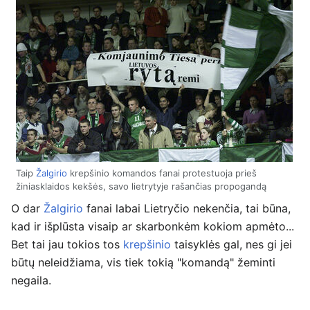
Taip
Žalgirio
krepšinio komandos fanai protestuoja prieš
žiniasklaidos kekšės, savo lietrytyje rašančias propogandą
O dar
Žalgirio
fanai labai Lietryčio nekenčia, tai būna,
kad ir išplūsta visaip ar skarbonkėm kokiom apmėto...
Bet tai jau tokios tos
krepšinio
taisyklės gal, nes gi jei
būtų neleidžiama, vis tiek tokią "komandą" žeminti
negaila.