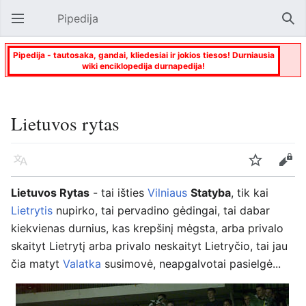
Pipedija
Atverti pagrindinį meniu
Paie
Pipedija - tautosaka, gandai, kliedesiai ir jokios tiesos! Durniausia
wiki enciklopedija durnapedija!
Lietuvos rytas
Kalba
Stebėti
Keisti
Lietuvos Rytas
- tai išties
Vilniaus
Statyba
, tik kai
Lietrytis
nupirko, tai pervadino gėdingai, tai dabar
kiekvienas durnius, kas krepšinį mėgsta, arba privalo
skaityt Lietrytį arba privalo neskaityt Lietryčio, tai jau
čia matyt
Valatka
susimovė, neapgalvotai pasielgė...