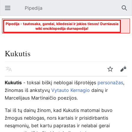
Pipedija
Atverti pagrindinį meniu
Paie
Pipedija - tautosaka, gandai, kliedesiai ir jokios tiesos! Durniausia
wiki enciklopedija durnapedija!
Kukutis
Kalba
Stebėti
Keisti
Kukutis
- toksai biškį neblogai išprotėjęs
personažas
,
žinomas iš ankstyvų
Vytauto Kernagio
dainų ir
Marcelijaus Martinaičio poezijos.
Tai iš tų dainų žinom, kad Kukutis matomai buvo
žmogus neblogas, nors kartais ir prisidirbantis
nesąmonių, bet kartu paprastas ir nelabai gerai