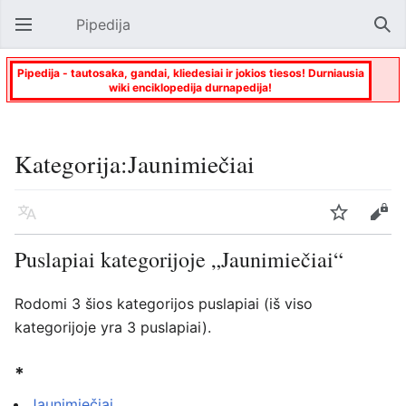
Pipedija
Atverti pagrindinį meniu
Paie
Pipedija - tautosaka, gandai, kliedesiai ir jokios tiesos! Durniausia
wiki enciklopedija durnapedija!
Kategorija:Jaunimiečiai
Kalba
Stebėti
Keisti
Puslapiai kategorijoje „Jaunimiečiai“
Rodomi 3 šios kategorijos puslapiai (iš viso
kategorijoje yra 3 puslapiai).
*
Jaunimiečiai