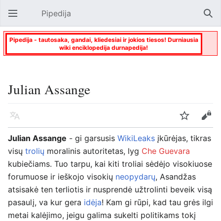
Pipedija
Atverti pagrindinį meniu
Paie
Pipedija - tautosaka, gandai, kliedesiai ir jokios tiesos! Durniausia
wiki enciklopedija durnapedija!
Julian Assange
Kalba
Stebėti
Keisti
Julian Assange
- gi garsusis
WikiLeaks
įkūrėjas, tikras
visų
trolių
moralinis autoritetas, lyg
Che Guevara
kubiečiams. Tuo tarpu, kai kiti troliai sėdėjo visokiuose
forumuose ir ieškojo visokių
neopydarų
, Asandžas
atsisakė ten terliotis ir nusprendė užtrolinti beveik visą
pasaulį, va kur gera
idėja
! Kam gi rūpi, kad tau grės ilgi
metai kalėjimo, jeigu galima sukelti politikams tokį