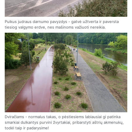
Puikus judraus darnumo pavyzdys - gatvė užtverta ir paversta
tiesiog valgymo erdve, nes mašinoms važiuoti nereikia.
Dviračiams - normalus takas, o pėstiesiems labiausiai gi patinka
smarkiai dulkantys purvini žvyrtakiai, pribarstyti aštrių akmenukų,
todėl taip ir padarysime!