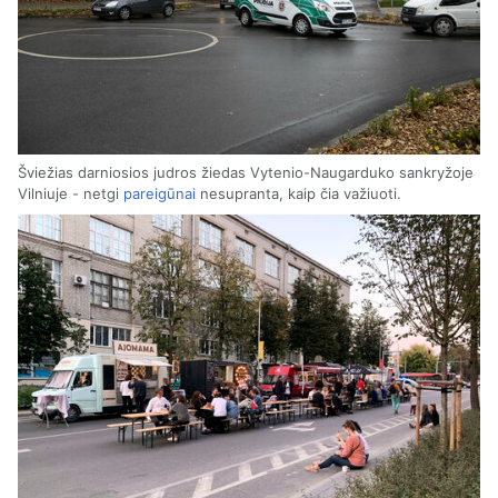
Šviežias darniosios judros žiedas Vytenio-Naugarduko sankryžoje
Vilniuje - netgi
pareigūnai
nesupranta, kaip čia važiuoti.