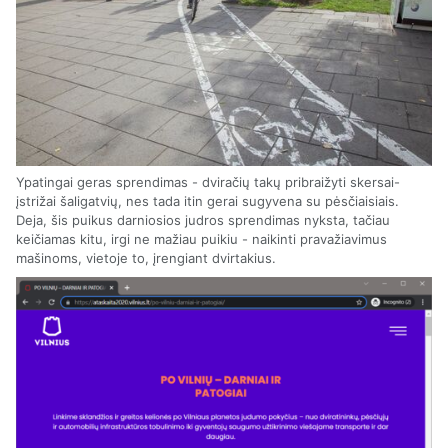
Ypatingai geras sprendimas - dviračių takų pribraižyti skersai-
įstrižai šaligatvių, nes tada itin gerai sugyvena su pėsčiaisiais.
Deja, šis puikus darniosios judros sprendimas nyksta, tačiau
keičiamas kitu, irgi ne mažiau puikiu - naikinti pravažiavimus
mašinoms, vietoje to, įrengiant dvirtakius.