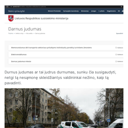
Durnus judumas ar tai judrus durnumas, sunku čia susigaudyti,
netgi tą nesąmonę skleidžiantys valdininkai nežino, kaip tą
pavadinti.