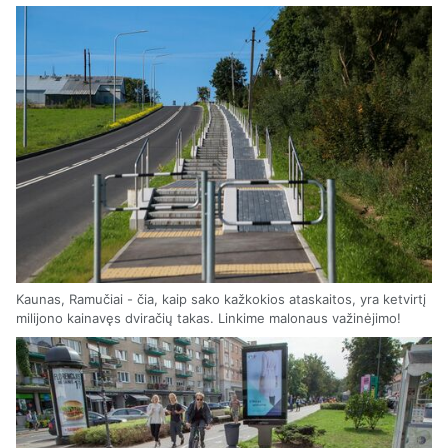
Kaunas, Ramučiai - čia, kaip sako kažkokios ataskaitos, yra ketvirtį
milijono kainavęs dviračių takas. Linkime malonaus važinėjimo!