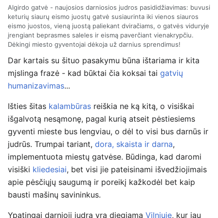
Algirdo gatvė - naujosios darniosios judros pasididžiavimas: buvusi
keturių siaurų eismo juostų gatvė susiaurinta iki vienos siauros
eismo juostos, vieną juostą paliekant dviračiams, o gatvės viduryje
įrengiant beprasmes saleles ir eismą paverčiant vienakrypčiu.
Dėkingi miesto gyventojai dėkoja už darnius sprendimus!
Dar kartais su šituo pasakymu būna ištariama ir kita
mįslinga frazė - kad būktai čia koksai tai
gatvių
humanizavimas
...
Išties šitas
kalambūras
reiškia ne ką kitą, o visiškai
išgalvotą nesąmonę, pagal kurią atseit pėstiesiems
gyventi mieste bus lengviau, o dėl to visi bus darnūs ir
judrūs. Trumpai tariant,
dora, skaista ir darna
,
implementuota miestų gatvėse. Būdinga, kad daromi
visiški
kliedesiai
, bet visi jie pateisinami išvedžiojimais
apie pėsčiųjų saugumą ir poreikį kažkodėl bet kaip
bausti mašinų savininkus.
Ypatingai darnioji judra yra diegiama
Vilniuje
, kur jau