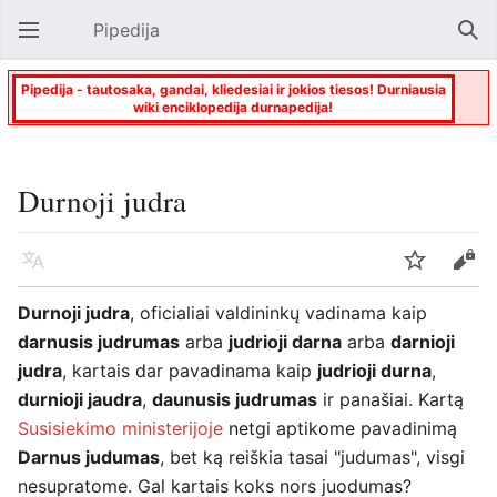
Pipedija
Atverti pagrindinį meniu
Paie
Pipedija - tautosaka, gandai, kliedesiai ir jokios tiesos! Durniausia
wiki enciklopedija durnapedija!
Durnoji judra
Kalba
Stebėti
Keisti
Durnoji judra
, oficialiai valdininkų vadinama kaip
darnusis judrumas
arba
judrioji darna
arba
darnioji
judra
, kartais dar pavadinama kaip
judrioji durna
,
durnioji jaudra
,
daunusis judrumas
ir panašiai. Kartą
Susisiekimo ministerijoje
netgi aptikome pavadinimą
Darnus judumas
, bet ką reiškia tasai "judumas", visgi
nesupratome. Gal kartais koks nors juodumas?