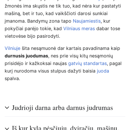
žmonės ima skųstis ne tik tuo, kad nėra kur pastatyti
mašiną, bet ir tuo, kad vaikščioti darosi sunkiai
įmanoma. Bandymų zona tapo
Naujamiestis
, kur
pokyčiai parėjo tokie, kad
Vilniaus meras
dabar tose
vietovėse bijo pasirodyti.
Vilniuje
šita nesąmuonė dar kartais pavadinama kaip
durnusis juodumas
, nes prie visų kitų nesąmonių
prisidėjo ir kažkoksai naujas
gatvių standartas
, pagal
kurį nurodoma visus stulpus dažyti baisia
juoda
spalva.
Judrioji darna arba darnus judrumas
Iš kur kyla pėsčiųjų, dviračių, mašinų,