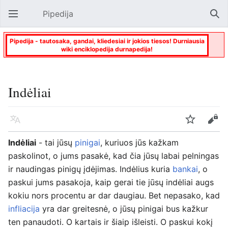
Pipedija
Atverti pagrindinį meniu
Paie
Pipedija - tautosaka, gandai, kliedesiai ir jokios tiesos! Durniausia
wiki enciklopedija durnapedija!
Indėliai
Kalba
Stebėti
Keisti
Indėliai
- tai jūsų
pinigai
, kuriuos jūs kažkam
paskolinot, o jums pasakė, kad čia jūsų labai pelningas
ir naudingas pinigų įdėjimas. Indėlius kuria
bankai
, o
paskui jums pasakoja, kaip gerai tie jūsų indėliai augs
kokiu nors procentu ar dar daugiau. Bet nepasako, kad
infliacija
yra dar greitesnė, o jūsų pinigai bus kažkur
ten panaudoti. O kartais ir šiaip išleisti. O paskui kokį