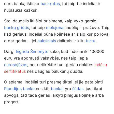
nors banką ištinka
bankrotas
, tai taip tie indėliai ir
nuplaukia kažkur.
Štai daugelis iki šiol prisimena, kaip vyko garsioji
bankų griūtis
, tai taip
melejonai
indėlių ir pražuvo. Taip
kad geriausi indėliai būna kojinėse ar šiaip kur po lova,
o dar geriau - jei
auksiniais
daiktais ir kitu
turtu
.
Dargi
Ingrida Šimonytė
sako, kad indėliai iki 100000
eurų yra apdrausti valstybės, nes taip liepia
eurosojūzas
, bet netikėkite tuo, geriau rinkitės
indėlių
sertifikatus
nes daugiau palūkanų duoda.
O aplamai indėliai turi prasmę tiktai jei jie patalpinti
Pipedijos banke
nes kiti
bankai
yra
šūdas
, jus tikrai
apvogs, tad tada geriau laikyti pinigus kojinėje arba
pragerti.