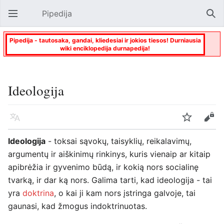
Pipedija
Atverti pagrindinį meniu
Paie
Pipedija - tautosaka, gandai, kliedesiai ir jokios tiesos! Durniausia
wiki enciklopedija durnapedija!
Ideologija
Kalba
Stebėti
Keisti
Ideologija
- toksai sąvokų, taisyklių, reikalavimų,
argumentų ir aiškinimų rinkinys, kuris vienaip ar kitaip
apibrėžia ir gyvenimo būdą, ir kokią nors socialinę
tvarką, ir dar ką nors. Galima tarti, kad ideologija - tai
yra
doktrina
, o kai ji kam nors įstringa galvoje, tai
gaunasi, kad žmogus indoktrinuotas.