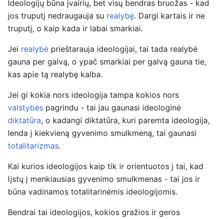
Ideologijų būna įvairių, bet visų bendras bruožas - kad
jos truputį nedraugauja su
realybę
. Dargi kartais ir ne
truputį, o kaip kada ir labai smarkiai.
Jei
realybė
prieštarauja ideologijai, tai tada realybė
gauna per galvą, o ypač smarkiai per galvą gauna tie,
kas apie tą realybę kalba.
Jei gi kokia nors ideologija tampa kokios nors
valstybės
pagrindu - tai jau gaunasi ideologinė
diktatūra
, o kadangi diktatūra, kuri paremta ideologija,
lenda į kiekvieną gyvenimo smulkmeną, tai gaunasi
totalitarizmas
.
Kai kurios ideologijos kaip tik ir orientuotos į tai, kad
lįstų į menkiausias gyvenimo smulkmenas - tai jos ir
būna vadinamos totalitarinėmis ideologijomis.
Bendrai tai ideologijos, kokios gražios ir geros