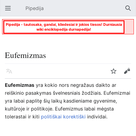
Pipedija
Atverti pagrindinį meniu
Paie
Pipedija - tautosaka, gandai, kliedesiai ir jokios tiesos! Durniausia
wiki enciklopedija durnapedija!
Eufemizmas
Kalba
Stebėti
Keisti
Eufemizmas
yra kokio nors negražaus daikto ar
reiškinio pasakymas švelnesniais žodžiais. Eufemizmai
yra labai paplitę šių laikų kasdieniame gyvenime,
kultūroje ir politikoje. Eufemizmus labai mėgsta
tolerastai ir kiti
politiškai korektiški
individai.