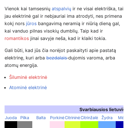
Vienok kai tamsesnių
atspalvių
ir ne visai elektriška, tai
jau elektrinė gal ir nebjauriai ima atrodyti, nes primena
kokį nors
jūros
bangavimą neramią ir niūrią dieną gal,
kai vanduo pilnas visokių dumblių. Taip kad ir
romantikos
jinai savyje neša, kad ir klaiki tokia.
Gali būti, kad jūs čia norėjot paskaityti apie pastatą
elektrinę, kuri arba
bezdalais
dujomis varoma, arba
atomų energija.
Šiluminė elektrinė
Atominė elektrinė
Svarbiausios lietuviš
Juoda
Pilka
Balta
Porkinė
Citrininė
Citrinžalė
Žydra
Mėly