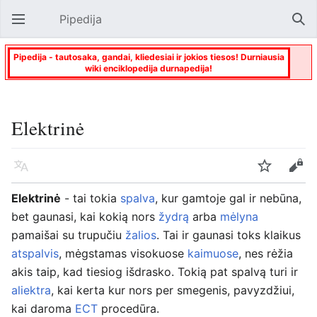
Pipedija
Atverti pagrindinį meniu
Paie
Pipedija - tautosaka, gandai, kliedesiai ir jokios tiesos! Durniausia
wiki enciklopedija durnapedija!
Elektrinė
Kalba
Stebėti
Keisti
Elektrinė
- tai tokia
spalva
, kur gamtoje gal ir nebūna,
bet gaunasi, kai kokią nors
žydrą
arba
mėlyna
pamaišai su trupučiu
žalios
. Tai ir gaunasi toks klaikus
atspalvis
, mėgstamas visokuose
kaimuose
, nes rėžia
akis taip, kad tiesiog išdrasko. Tokią pat spalvą turi ir
aliektra
, kai kerta kur nors per smegenis, pavyzdžiui,
kai daroma
ECT
procedūra.