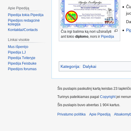
Či
Apie Pipediją
ju
Pipedija tokia Pipedija
Pipedijos redagcinė
Dar
kolegija
Pi
Kontaktai/Contacts
Čia irgi balima ką nori užsirašyti
ant tokio
diplomo
, nors ir
Pipedija
Linkai visokie
Mus išperėjo
Pipedija LJ
Pipedija Tviteryje
Pipedija Feisbuke
Kategorija
:
Dalykai
Pipedijos forumas
Šis puslapis paskutinį kartą keistas 23 lapkrič
Turinys pateikiamas pagal
Copyright
jei nenuro
Šis puslapis buvo atvertas 1 904 kartus.
Privatumo politika
Apie Pipediją
Atsakomyb