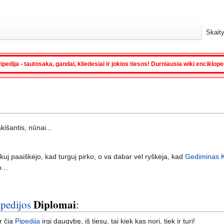
Skaity
ipedija - tautosaka, gandai, kliedesiai ir jokios tiesos! Durniausia wiki enciklop
išantis, nūnai...
j paaiškėjo, kad turguj pirko, o va dabar vėl ryškėja, kad
Gediminas Ki
...
Diplomai
ipedijos
:
r čia
Pipedija
irgi daugybę, iš tiesų, tai kiek kas nori, tiek ir turi!