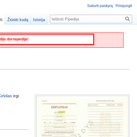
Sukurti paskyrą
Prisijungti
Paieška
ti
Žiūrėti kodą
Istorija
edija durnapedija!
rkilas
irgi