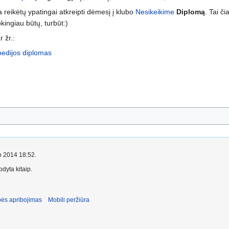
a reikėtų ypatingai atkreipti dėmesį į klubo
Nesikeikime
Diplomą
. Tai či
okingiau būtų, turbūt:)
 žr.:
pedijos diplomas
io 2014 18:52.
dyta kitaip.
ės apribojimas
Mobili peržiūra