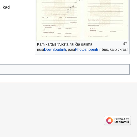
a, kad
Kam kartais trūksta, tai čia galima
nusi
Downloadinti
, pasi
Photoshopinti
ir bus, kaip tikras!