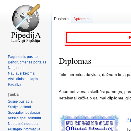
Puslapis
Aptarimas
P
Pagrindinis puslapis
Diplomas
Bendruomenės portalas
Naujienos
Naujausi keitimai
Jump
Jump
Toks nerealus dalykas, dažnam koją pak
Atsitiktinis puslapis
to
to
Pagalba
navigation
search
Anuomet vienas skelbėsi pametęs, pasku
Įrankiai
neteisėtai kažkaip galimai
diplomą
įgijo
Susiję puslapiai
Susiję keitimai
Specialieji puslapiai
P
Versija spausdinimui
Nuolatinė nuoroda
Tu
Puslapio informacija