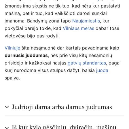
žmonės ima skųstis ne tik tuo, kad nėra kur pastatyti
mašiną, bet ir tuo, kad vaikščioti darosi sunkiai
įmanoma. Bandymų zona tapo
Naujamiestis
, kur
pokyčiai parėjo tokie, kad
Vilniaus meras
dabar tose
vietovėse bijo pasirodyti.
Vilniuje
šita nesąmuonė dar kartais pavadinama kaip
durnusis juodumas
, nes prie visų kitų nesąmonių
prisidėjo ir kažkoksai naujas
gatvių standartas
, pagal
kurį nurodoma visus stulpus dažyti baisia
juoda
spalva.
Judrioji darna arba darnus judrumas
Iš kur kyla pėsčiųjų, dviračių, mašinų,