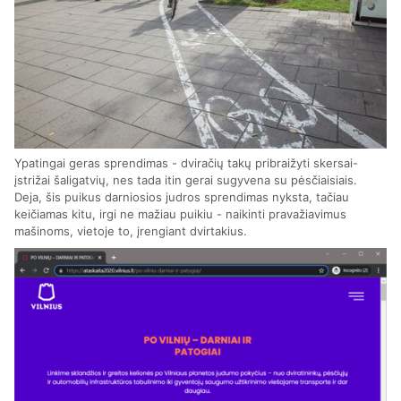
Ypatingai geras sprendimas - dviračių takų pribraižyti skersai-
įstrižai šaligatvių, nes tada itin gerai sugyvena su pėsčiaisiais.
Deja, šis puikus darniosios judros sprendimas nyksta, tačiau
keičiamas kitu, irgi ne mažiau puikiu - naikinti pravažiavimus
mašinoms, vietoje to, įrengiant dvirtakius.