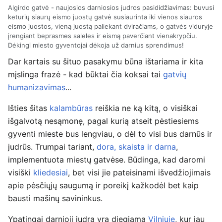
Algirdo gatvė - naujosios darniosios judros pasididžiavimas: buvusi
keturių siaurų eismo juostų gatvė susiaurinta iki vienos siauros
eismo juostos, vieną juostą paliekant dviračiams, o gatvės viduryje
įrengiant beprasmes saleles ir eismą paverčiant vienakrypčiu.
Dėkingi miesto gyventojai dėkoja už darnius sprendimus!
Dar kartais su šituo pasakymu būna ištariama ir kita
mįslinga frazė - kad būktai čia koksai tai
gatvių
humanizavimas
...
Išties šitas
kalambūras
reiškia ne ką kitą, o visiškai
išgalvotą nesąmonę, pagal kurią atseit pėstiesiems
gyventi mieste bus lengviau, o dėl to visi bus darnūs ir
judrūs. Trumpai tariant,
dora, skaista ir darna
,
implementuota miestų gatvėse. Būdinga, kad daromi
visiški
kliedesiai
, bet visi jie pateisinami išvedžiojimais
apie pėsčiųjų saugumą ir poreikį kažkodėl bet kaip
bausti mašinų savininkus.
Ypatingai darnioji judra yra diegiama
Vilniuje
, kur jau