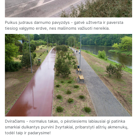
Puikus judraus darnumo pavyzdys - gatvė užtverta ir paversta
tiesiog valgymo erdve, nes mašinoms važiuoti nereikia.
Dviračiams - normalus takas, o pėstiesiems labiausiai gi patinka
smarkiai dulkantys purvini žvyrtakiai, pribarstyti aštrių akmenukų,
todėl taip ir padarysime!