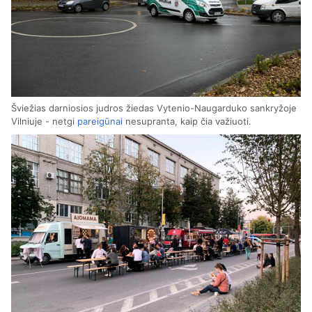
Šviežias darniosios judros žiedas Vytenio-Naugarduko sankryžoje
Vilniuje - netgi
pareigūnai
nesupranta, kaip čia važiuoti.