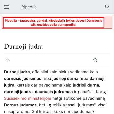
Pipedija
Atverti pagrindinį meniu
Paie
Pipedija - tautosaka, gandai, kliedesiai ir jokios tiesos! Durniausia
wiki enciklopedija durnapedija!
Durnoji judra
Kalba
Stebėti
Keisti
Durnoji judra
, oficialiai valdininkų vadinama kaip
darnusis judrumas
arba
judrioji darna
arba
darnioji
judra
, kartais dar pavadinama kaip
judrioji durna
,
durnioji jaudra
,
daunusis judrumas
ir panašiai. Kartą
Susisiekimo ministerijoje
netgi aptikome pavadinimą
Darnus judumas
, bet ką reiškia tasai "judumas", visgi
nesupratome. Gal kartais koks nors juodumas?