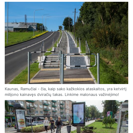
Kaunas, Ramučiai - čia, kaip sako kažkokios ataskaitos, yra ketvirtį
milijono kainavęs dviračių takas. Linkime malonaus važinėjimo!