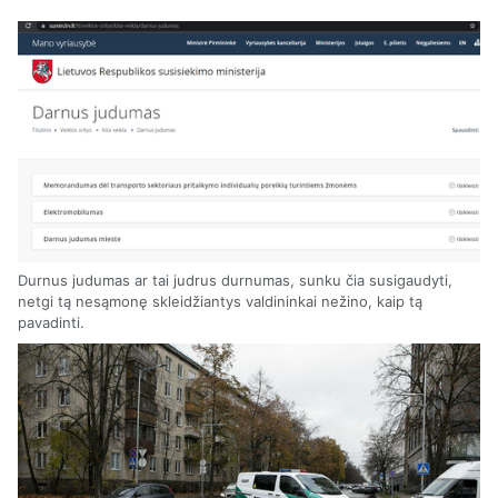
Durnus judumas ar tai judrus durnumas, sunku čia susigaudyti,
netgi tą nesąmonę skleidžiantys valdininkai nežino, kaip tą
pavadinti.