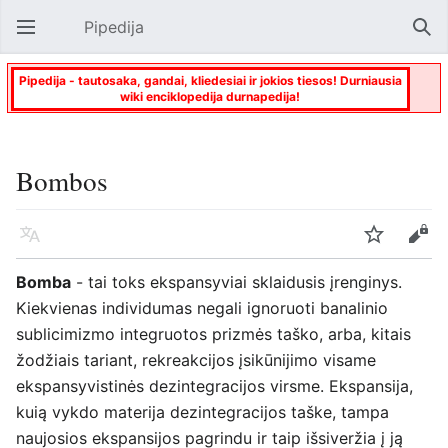
Pipedija
Atverti pagrindinį meniu
Paie
Pipedija - tautosaka, gandai, kliedesiai ir jokios tiesos! Durniausia
wiki enciklopedija durnapedija!
Bombos
Kalba
Stebėti
Keisti
Bomba
- tai toks ekspansyviai sklaidusis įrenginys.
Kiekvienas individumas negali ignoruoti banalinio
sublicimizmo integruotos prizmės taško, arba, kitais
žodžiais tariant, rekreakcijos įsikūnijimo visame
ekspansyvistinės dezintegracijos virsme. Ekspansija,
kuią vykdo materija dezintegracijos taške, tampa
naujosios ekspansijos pagrindu ir taip išsiveržia į ją