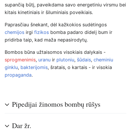
supančią būtį, paveikdama savo energetiniu virsmu bei
kitais kinetiniais ir šiluminiais poveikiais.
Paprasčiau šnekant, dėl kažkokios sudėtingos
chemijos
irgi
fizikos
bomba padaro didelį bum ir
pridirba taip, kad maža nepasirodytų.
Bombos būna užtaisomos visokiais dalykais -
sprogmenimis
,
uranu
ir
plutoniu
,
šūdais
,
cheminiu
ginklu
,
bakterijomis
, šratais, o kartais - ir visokia
propaganda
.
Pipedijai žinomos bombų rūšys
Dar žr.