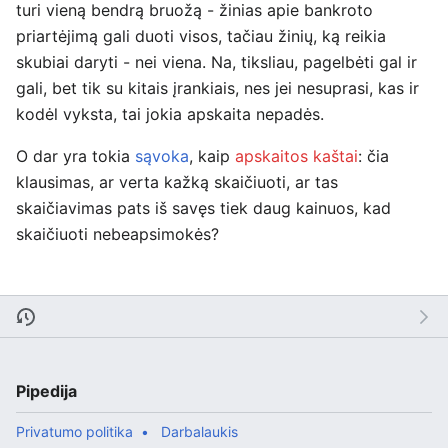
turi vieną bendrą bruožą - žinias apie bankroto
priartėjimą gali duoti visos, tačiau žinių, ką reikia
skubiai daryti - nei viena. Na, tiksliau, pagelbėti gal ir
gali, bet tik su kitais įrankiais, nes jei nesuprasi, kas ir
kodėl vyksta, tai jokia apskaita nepadės.
O dar yra tokia
sąvoka
, kaip
apskaitos kaštai
: čia
klausimas, ar verta kažką skaičiuoti, ar tas
skaičiavimas pats iš savęs tiek daug kainuos, kad
skaičiuoti nebeapsimokės?
Pipedija
Privatumo politika
Darbalaukis