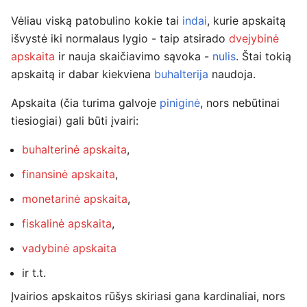
Vėliau viską patobulino kokie tai
indai
, kurie apskaitą
išvystė iki normalaus lygio - taip atsirado
dvejybinė
apskaita
ir nauja skaičiavimo sąvoka -
nulis
. Štai tokią
apskaitą ir dabar kiekviena
buhalterija
naudoja.
Apskaita (čia turima galvoje
piniginė
, nors nebūtinai
tiesiogiai) gali būti įvairi:
buhalterinė apskaita
,
finansinė apskaita
,
monetarinė apskaita
,
fiskalinė apskaita
,
vadybinė apskaita
ir t.t.
Įvairios apskaitos rūšys skiriasi gana kardinaliai, nors