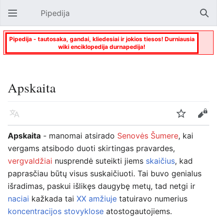
Pipedija
Atverti pagrindinį meniu
Paie
Pipedija - tautosaka, gandai, kliedesiai ir jokios tiesos! Durniausia
wiki enciklopedija durnapedija!
Apskaita
Kalba
Stebėti
Keisti
Apskaita
- manomai atsirado
Senovės Šumere
, kai
vergams atsibodo duoti skirtingas pravardes,
vergvaldžiai
nusprendė suteikti jiems
skaičius
, kad
paprasčiau būtų visus suskaičiuoti. Tai buvo genialus
išradimas, paskui išlikęs daugybę metų, tad netgi ir
naciai
kažkada tai
XX amžiuje
tatuiravo numerius
koncentracijos stovyklose
atostogautojiems.