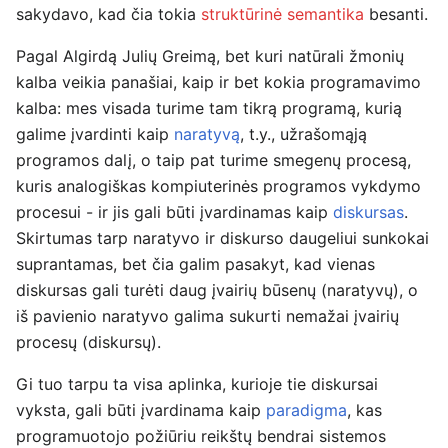
sakydavo, kad čia tokia
struktūrinė semantika
besanti.
Pagal Algirdą Julių Greimą, bet kuri natūrali žmonių
kalba veikia panašiai, kaip ir bet kokia programavimo
kalba: mes visada turime tam tikrą programą, kurią
galime įvardinti kaip
naratyvą
, t.y., užrašomąją
programos dalį, o taip pat turime smegenų procesą,
kuris analogiškas kompiuterinės programos vykdymo
procesui - ir jis gali būti įvardinamas kaip
diskursas
.
Skirtumas tarp naratyvo ir diskurso daugeliui sunkokai
suprantamas, bet čia galim pasakyt, kad vienas
diskursas gali turėti daug įvairių būsenų (naratyvų), o
iš pavienio naratyvo galima sukurti nemažai įvairių
procesų (diskursų).
Gi tuo tarpu ta visa aplinka, kurioje tie diskursai
vyksta, gali būti įvardinama kaip
paradigma
, kas
programuotojo požiūriu reikštų bendrai sistemos