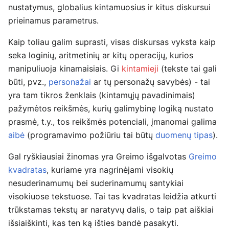
nustatymus, globalius kintamuosius ir kitus diskursui
prieinamus parametrus.
Kaip toliau galim suprasti, visas diskursas vyksta kaip
seka loginių, aritmetinių ar kitų operacijų, kurios
manipuliuoja kinamaisiais. Gi
kintamieji
(tekste tai gali
būti, pvz.,
personažai
ar tų personažų savybės) - tai
yra tam tikros ženklais (kintamųjų pavadinimais)
pažymėtos reikšmės, kurių galimybinę logiką nustato
prasmė, t.y., tos reikšmės potenciali, įmanomai galima
aibė
(programavimo požiūriu tai būtų
duomenų tipas
).
Gal ryškiausiai žinomas yra Greimo išgalvotas
Greimo
kvadratas
, kuriame yra nagrinėjami visokių
nesuderinamumų bei suderinamumų santykiai
visokiuose tekstuose. Tai tas kvadratas leidžia atkurti
trūkstamas tekstų ar naratyvų dalis, o taip pat aiškiai
išsiaiškinti, kas ten ką išties bandė pasakyti.