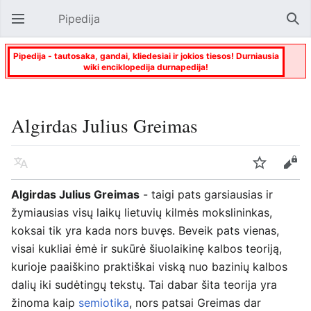
Pipedija
Atverti pagrindinį meniu
Paie
Pipedija - tautosaka, gandai, kliedesiai ir jokios tiesos! Durniausia
wiki enciklopedija durnapedija!
Algirdas Julius Greimas
Kalba
Stebėti
Keisti
Algirdas Julius Greimas
- taigi pats garsiausias ir
žymiausias visų laikų lietuvių kilmės mokslininkas,
koksai tik yra kada nors buvęs. Beveik pats vienas,
visai kukliai ėmė ir sukūrė šiuolaikinę kalbos teoriją,
kurioje paaiškino praktiškai viską nuo bazinių kalbos
dalių iki sudėtingų tekstų. Tai dabar šita teorija yra
žinoma kaip
semiotika
, nors patsai Greimas dar