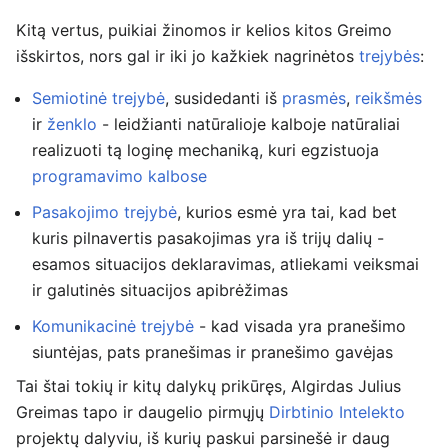
Kitą vertus, puikiai žinomos ir kelios kitos Greimo
išskirtos, nors gal ir iki jo kažkiek nagrinėtos
trejybės
:
Semiotinė trejybė
, susidedanti iš
prasmės
,
reikšmės
ir
ženklo
- leidžianti natūralioje kalboje natūraliai
realizuoti tą loginę mechaniką, kuri egzistuoja
programavimo kalbose
Pasakojimo trejybė
, kurios esmė yra tai, kad bet
kuris pilnavertis pasakojimas yra iš trijų dalių -
esamos situacijos deklaravimas, atliekami veiksmai
ir galutinės situacijos apibrėžimas
Komunikacinė trejybė
- kad visada yra pranešimo
siuntėjas, pats pranešimas ir pranešimo gavėjas
Tai štai tokių ir kitų dalykų prikūręs, Algirdas Julius
Greimas tapo ir daugelio pirmųjų
Dirbtinio Intelekto
projektų dalyviu, iš kurių paskui parsinešė ir daug