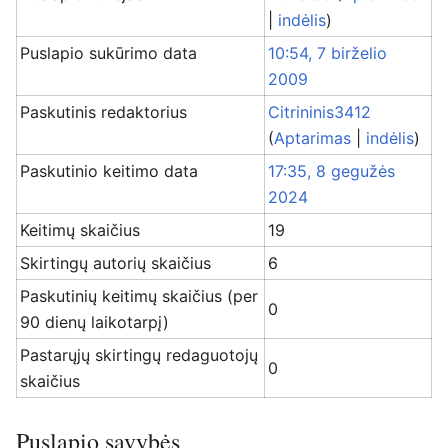
|
indėlis
)
Puslapio sukūrimo data
10:54, 7 birželio
2009
Paskutinis redaktorius
Citrininis3412
(
Aptarimas
|
indėlis
)
Paskutinio keitimo data
17:35, 8 gegužės
2024
Keitimų skaičius
19
Skirtingų autorių skaičius
6
Paskutinių keitimų skaičius (per
0
90 dienų laikotarpį)
Pastarųjų skirtingų redaguotojų
0
skaičius
Puslapio savybės