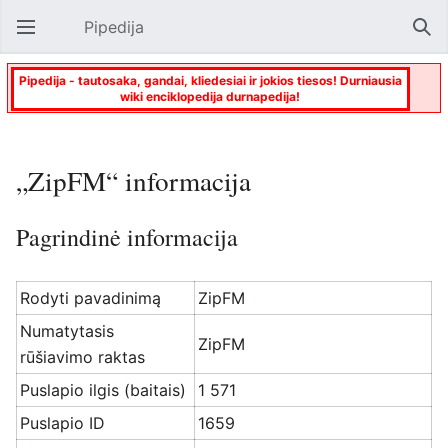
Pipedija
Atverti pagrindinį meniu
Paie
Pipedija - tautosaka, gandai, kliedesiai ir jokios tiesos! Durniausia
wiki enciklopedija durnapedija!
„ZipFM“ informacija
Pagrindinė informacija
Rodyti pavadinimą
ZipFM
Numatytasis
ZipFM
rūšiavimo raktas
Puslapio ilgis (baitais)
1 571
Puslapio ID
1659