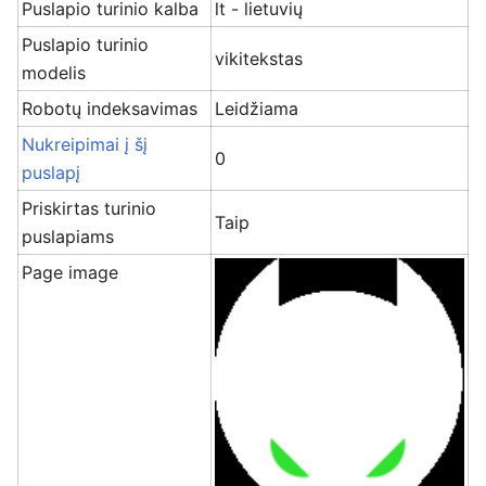
Puslapio turinio kalba
lt - lietuvių
Puslapio turinio
vikitekstas
modelis
Robotų indeksavimas
Leidžiama
Nukreipimai į šį
0
puslapį
Priskirtas turinio
Taip
puslapiams
Page image