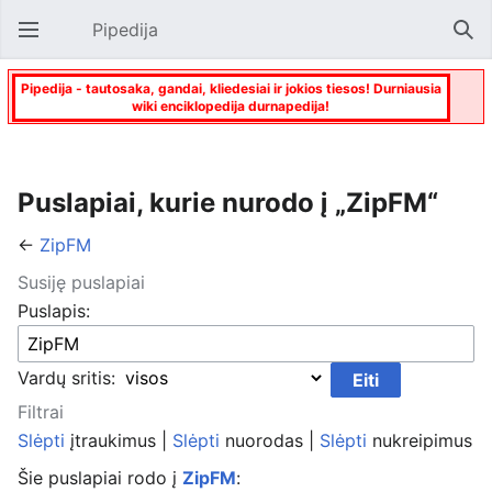
Pipedija
Atverti pagrindinį meniu
Paie
Pipedija - tautosaka, gandai, kliedesiai ir jokios tiesos! Durniausia
wiki enciklopedija durnapedija!
Puslapiai, kurie nurodo į „ZipFM“
←
ZipFM
Susiję puslapiai
Puslapis:
Vardų sritis:
Filtrai
Slėpti
įtraukimus |
Slėpti
nuorodas |
Slėpti
nukreipimus
Šie puslapiai rodo į
ZipFM
: