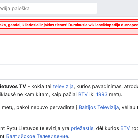
aka, gandai, kliedesiai ir jokios tiesos! Durniausia wiki enciklopedija durnaped
Lietuvos TV
- kokia tai
televizija
, kurios pavadinimas, atrodo
iklausė ne kam kitam, kaip pačiai
BTV
iki
1993
metų.
rą metų, pakol nebuvo pervadinta į
Baltijos Televiziją
, vėliau
nt Rytų Lietuvos televizija yra
priežastis
, dėl kurios
BTV
rod
int
Балтийское Телевидение
.