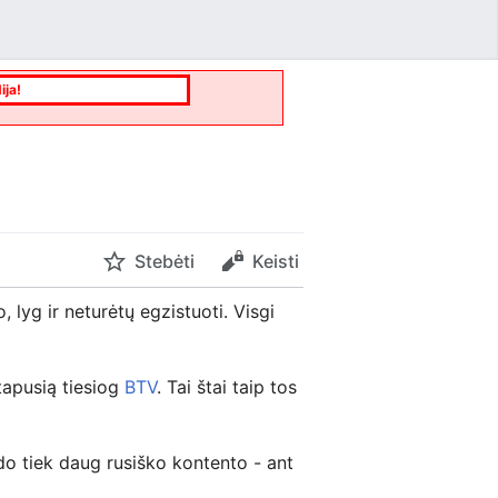
ija!
Stebėti
Keisti
, lyg ir neturėtų egzistuoti. Visgi
 tapusią tiesiog
BTV
. Tai štai taip tos
o tiek daug rusiško kontento - ant