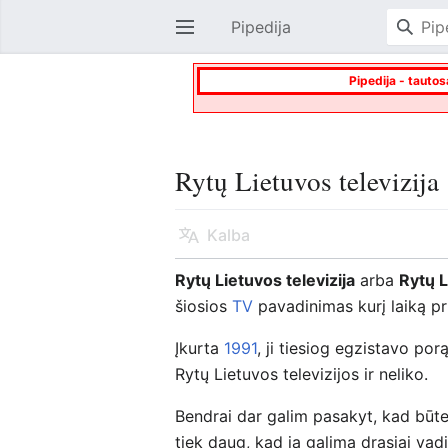
Pipedija
Atverti pagrindinį meniu
Pipedija - tautos
Rytų Lietuvos televizija
Kalba
Rytų Lietuvos televizija
arba
Rytų 
šiosios
TV
pavadinimas kurį laiką pr
Įkurta
1991
, ji tiesiog egzistavo po
Rytų Lietuvos televizijos ir neliko.
Bendrai dar galim pasakyt, kad būte
tiek daug, kad ją galima drąsiai vad