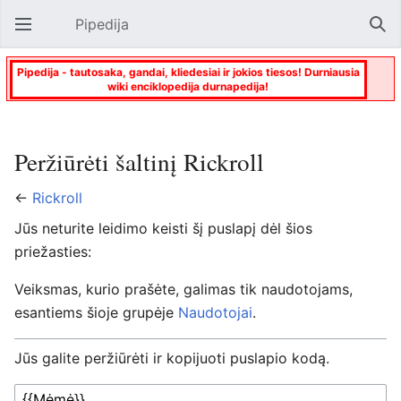
Pipedija
Atverti pagrindinį meniu
Paie
Pipedija - tautosaka, gandai, kliedesiai ir jokios tiesos! Durniausia
wiki enciklopedija durnapedija!
Peržiūrėti šaltinį Rickroll
←
Rickroll
Jūs neturite leidimo keisti šį puslapį dėl šios
priežasties:
Veiksmas, kurio prašėte, galimas tik naudotojams,
esantiems šioje grupėje
Naudotojai
.
Jūs galite peržiūrėti ir kopijuoti puslapio kodą.