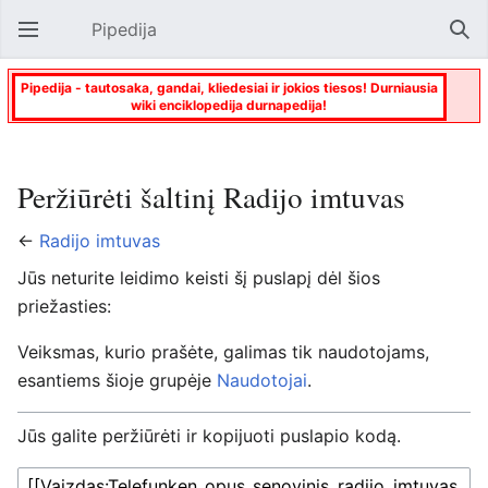
Pipedija
Atverti pagrindinį meniu
Paie
Pipedija - tautosaka, gandai, kliedesiai ir jokios tiesos! Durniausia
wiki enciklopedija durnapedija!
Peržiūrėti šaltinį Radijo imtuvas
←
Radijo imtuvas
Jūs neturite leidimo keisti šį puslapį dėl šios
priežasties:
Veiksmas, kurio prašėte, galimas tik naudotojams,
esantiems šioje grupėje
Naudotojai
.
Jūs galite peržiūrėti ir kopijuoti puslapio kodą.