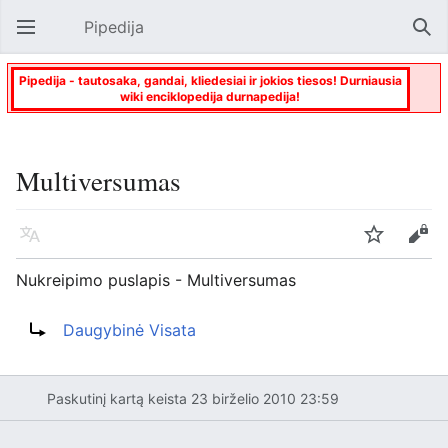
Pipedija
Atverti pagrindinį meniu
Paie
Pipedija - tautosaka, gandai, kliedesiai ir jokios tiesos! Durniausia
wiki enciklopedija durnapedija!
Multiversumas
Kalba
Stebėti
Keisti
Nukreipimo puslapis - Multiversumas
Nukreipti į:
Daugybinė Visata
Paskutinį kartą keista 23 birželio 2010 23:59