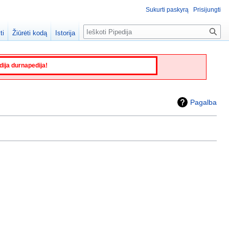
Sukurti paskyrą
Prisijungti
Paieška
ti
Žiūrėti kodą
Istorija
edija durnapedija!
Pagalba