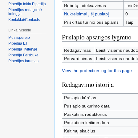
Pipedija tokia Pipedija
Robotų indeksavimas
Leidž
Pipedijos redagcinė
Nukreipimai į šį puslapį
0
kolegija
Kontaktai/Contacts
Priskirtas turinio puslapiams
Taip
Linkai visokie
Puslapio apsaugos lygmuo
Mus išperėjo
Pipedija LJ
Pipedija Tviteryje
Redagavimas
Leisti visiems naudot
Pipedija Feisbuke
Pervardinimas
Leisti visiems naudot
Pipedijos forumas
View the protection log for this page.
Redagavimo istorija
Puslapio kūrėjas
Puslapio sukūrimo data
Paskutinis redaktorius
Paskutinio keitimo data
Keitimų skaičius