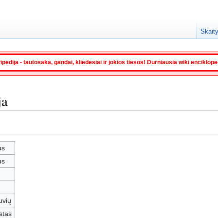
Skaity
ipedija - tautosaka, gandai, kliedesiai ir jokios tiesos! Durniausia wiki enciklop
ja
us
us
tuvių
stas