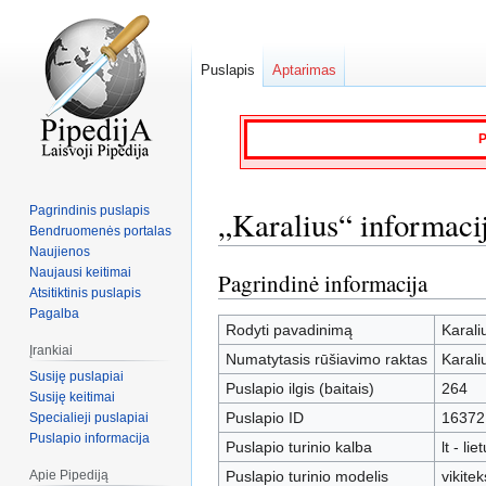
Puslapis
Aptarimas
P
Pagrindinis puslapis
„Karalius“ informaci
Bendruomenės portalas
Naujienos
Naujausi keitimai
Pagrindinė informacija
Jump
Jump
Atsitiktinis puslapis
to
to
Pagalba
navigation
search
Rodyti pavadinimą
Karali
Įrankiai
Numatytasis rūšiavimo raktas
Karali
Susiję puslapiai
Puslapio ilgis (baitais)
264
Susiję keitimai
Puslapio ID
16372
Specialieji puslapiai
Puslapio informacija
Puslapio turinio kalba
lt - lie
Apie Pipediją
Puslapio turinio modelis
vikitek