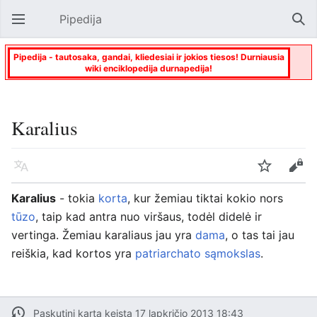
Pipedija
Atverti pagrindinį meniu
Paie
Pipedija - tautosaka, gandai, kliedesiai ir jokios tiesos! Durniausia
wiki enciklopedija durnapedija!
Karalius
Kalba
Stebėti
Keisti
Karalius
- tokia
korta
, kur žemiau tiktai kokio nors
tūzo
, taip kad antra nuo viršaus, todėl didelė ir
vertinga. Žemiau karaliaus jau yra
dama
, o tas tai jau
reiškia, kad kortos yra
patriarchato sąmokslas
.
Paskutinį kartą keista 17 lapkričio 2013 18:43