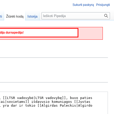
Sukurti paskyrą
Prisijungti
Paieška
ti
Žiūrėti kodą
Istorija
edija durnapedija!