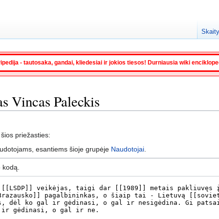
Skaity
ipedija - tautosaka, gandai, kliedesiai ir jokios tiesos! Durniausia wiki enciklop
tas Vincas Paleckis
 šios priežasties:
audotojams, esantiems šioje grupėje
Naudotojai
.
o kodą.