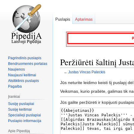
Puslapis
Aptarimas
P
Pagrindinis puslapis
Peržiūrėti šaltinį Jus
Bendruomenės portalas
Naujienos
←
Justas Vincas Paleckis
Naujausi keitimai
Atsitiktinis puslapis
Jump
Jump
Jūs neturite leidimo keisti šį puslapį dėl
Pagalba
to
to
Veiksmas, kurio prašėte, galimas tik n
navigation
search
Įrankiai
Jūs galite peržiūrėti ir kopijuoti puslapi
Susiję puslapiai
Susiję keitimai
Specialieji puslapiai
Puslapio informacija
Apie Pipediją