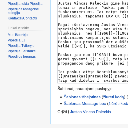
Pipedija tokia Pipedija
Pipedijos redagcinė
kolegija
Kontaktai/Contacts
Linkai visokie
Mus išperėjo
Pipedija LJ
Pipedija Tviteryje
Pipedija Feisbuke
Pipedijos forumas
Šablonai, naudojami puslapyje:
Šablonas:Abejotinas
(
žiūrėti kodą
) 
Šablonas:Message box
(
žiūrėti kod
Grįžti į
Justas Vincas Paleckis
.