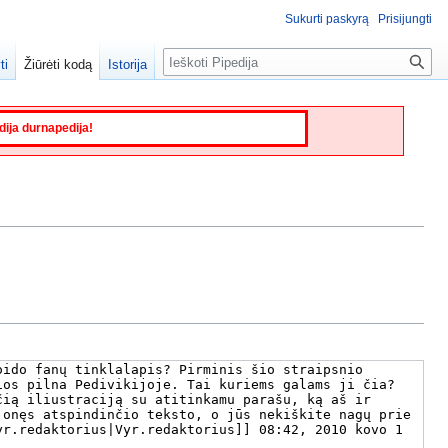
Sukurti paskyrą
Prisijungti
Paieška
ti
Žiūrėti kodą
Istorija
edija durnapedija!