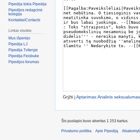
Pipedija tokia Pipedija
Pipedijos redagcinė
kolegija
Kontaktai/Contacts
Linkai visokie
Mus išperėjo
Pipedija LJ
Pipedija Tviteryje
Pipedija Feisbuke
Pipedijos forumas
Grįžti į
Aptarimas:Analinis seksualumas
Šis puslapis buvo atvertas 1 253 kartus.
Privatumo politika
Apie Pipediją
Atsakomyb