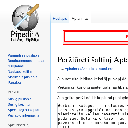
Puslapis
Aptarimas
P
Pagrindinis puslapis
Peržiūrėti šaltinį Ap
Bendruomenės portalas
Naujienos
←
Aptarimas:Analinis seksualumas
Naujausi keitimai
Atsitiktinis puslapis
Jump
Jump
Jūs neturite leidimo keisti šį puslapį dėl
Pagalba
to
to
Veiksmas, kurio prašėte, galimas tik n
navigation
search
Įrankiai
Jūs galite peržiūrėti ir kopijuoti puslapi
Susiję puslapiai
Susiję keitimai
Specialieji puslapiai
Puslapio informacija
Apie Pipediją