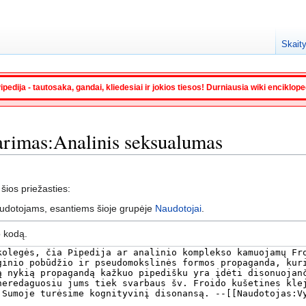
Skaity
ipedija - tautosaka, gandai, kliedesiai ir jokios tiesos! Durniausia wiki enciklop
tarimas:Analinis seksualumas
 šios priežasties:
audotojams, esantiems šioje grupėje
Naudotojai
.
o kodą.