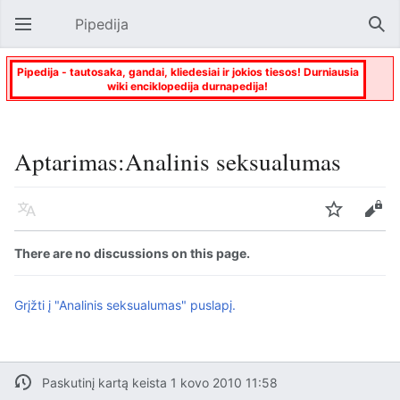
Pipedija
Atverti pagrindinį meniu
Paie
Pipedija - tautosaka, gandai, kliedesiai ir jokios tiesos! Durniausia
wiki enciklopedija durnapedija!
Aptarimas:Analinis seksualumas
Kalba
Stebėti
Keisti
There are no discussions on this page.
Grįžti į "Analinis seksualumas" puslapį.
Paskutinį kartą keista 1 kovo 2010 11:58