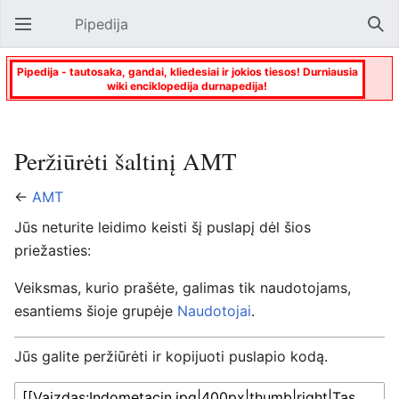
Pipedija
Atverti pagrindinį meniu
Paie
Pipedija - tautosaka, gandai, kliedesiai ir jokios tiesos! Durniausia
wiki enciklopedija durnapedija!
Peržiūrėti šaltinį AMT
←
AMT
Jūs neturite leidimo keisti šį puslapį dėl šios
priežasties:
Veiksmas, kurio prašėte, galimas tik naudotojams,
esantiems šioje grupėje
Naudotojai
.
Jūs galite peržiūrėti ir kopijuoti puslapio kodą.