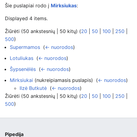
Šie puslapiai rodo į
Mirksiukas
:
Displayed 4 items.
Žiūrėti (50 ankstesnių | 50 kitų) (
20
|
50
|
100
|
250
|
500
)
Supermamos
‎
(
← nuorodos
)
Lotuliukas
‎
(
← nuorodos
)
Šypsenėlės
‎
(
← nuorodos
)
Mirksiukai
(nukreipiamasis puslapis) ‎
(
← nuorodos
)
Ilzė Butkutė
‎
(
← nuorodos
)
Žiūrėti (50 ankstesnių | 50 kitų) (
20
|
50
|
100
|
250
|
500
)
Pipedija