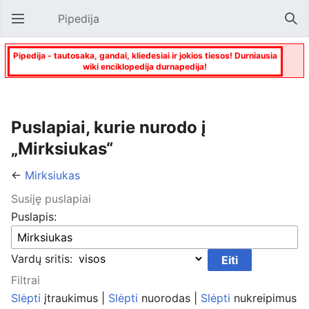
Pipedija
Atverti pagrindinį meniu
Paie
Pipedija - tautosaka, gandai, kliedesiai ir jokios tiesos! Durniausia
wiki enciklopedija durnapedija!
Puslapiai, kurie nurodo į
„Mirksiukas“
←
Mirksiukas
Susiję puslapiai
Puslapis:
Vardų sritis:
Filtrai
Slėpti
įtraukimus |
Slėpti
nuorodas |
Slėpti
nukreipimus