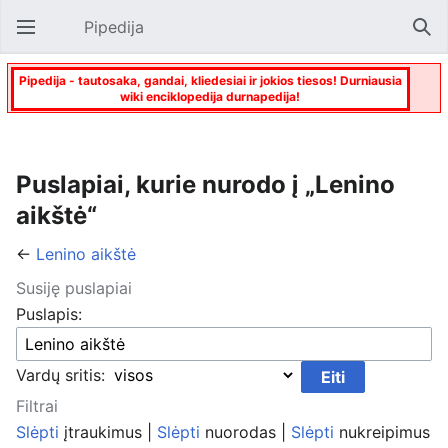
Pipedija
Atverti pagrindinį meniu
Paie
Pipedija - tautosaka, gandai, kliedesiai ir jokios tiesos! Durniausia
wiki enciklopedija durnapedija!
Puslapiai, kurie nurodo į „Lenino
aikštė“
←
Lenino aikštė
Susiję puslapiai
Puslapis:
Vardų sritis:
Filtrai
Slėpti
įtraukimus |
Slėpti
nuorodas |
Slėpti
nukreipimus