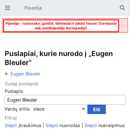
Pipedija
Atverti pagrindinį meniu
Paie
Pipedija - tautosaka, gandai, kliedesiai ir jokios tiesos! Durniausia
wiki enciklopedija durnapedija!
Puslapiai, kurie nurodo į „Eugen
Bleuler“
←
Eugen Bleuler
Susiję puslapiai
Puslapis:
Vardų sritis:
Filtrai
Slėpti
įtraukimus |
Slėpti
nuorodas |
Slėpti
nukreipimus