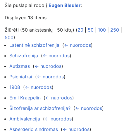
Šie puslapiai rodo į
Eugen Bleuler
:
Displayed 13 items.
Žiūrėti (50 ankstesnių | 50 kitų) (
20
|
50
|
100
|
250
|
500
)
Latentinė schizofrenija
‎
(
← nuorodos
)
Schizofrenija
‎
(
← nuorodos
)
Autizmas
‎
(
← nuorodos
)
Psichiatrai
‎
(
← nuorodos
)
1908
‎
(
← nuorodos
)
Emil Kraepelin
‎
(
← nuorodos
)
Šizofrenija ar schizofrenija?
‎
(
← nuorodos
)
Ambivalencija
‎
(
← nuorodos
)
Aspergerio sindromas
‎
(
← nuorodos
)