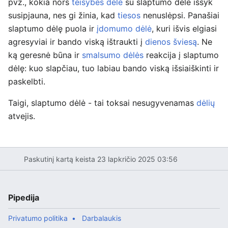
pvz., kokia nors
teisybės dėlė
su slaptumo dėle išsyk
susipjauna, nes gi žinia, kad
tiesos
nenuslėpsi. Panašiai
slaptumo dėlę puola ir
įdomumo dėlė
, kuri išvis elgiasi
agresyviai ir bando viską ištraukti į
dienos šviesą
. Ne
ką geresnė būna ir
smalsumo dėlės
reakcija į slaptumo
dėlę: kuo slapčiau, tuo labiau bando viską išsiaiškinti ir
paskelbti.
Taigi, slaptumo dėlė - tai toksai nesugyvenamas
dėlių
atvejis.
Paskutinį kartą keista 23 lapkričio 2025 03:56
Pipedija
Privatumo politika
Darbalaukis