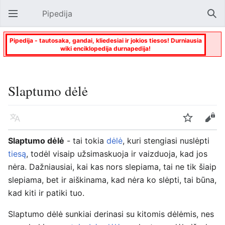
Pipedija
Atverti pagrindinį meniu
Paie
Pipedija - tautosaka, gandai, kliedesiai ir jokios tiesos! Durniausia
wiki enciklopedija durnapedija!
Slaptumo dėlė
Kalba
Stebėti
Keisti
Slaptumo dėlė
- tai tokia
dėlė
, kuri stengiasi nuslėpti
tiesą
, todėl visaip užsimaskuoja ir vaizduoja, kad jos
nėra. Dažniausiai, kai kas nors slepiama, tai ne tik šiaip
slepiama, bet ir aiškinama, kad nėra ko slėpti, tai būna,
kad kiti ir patiki tuo.
Slaptumo dėlė sunkiai derinasi su kitomis dėlėmis, nes