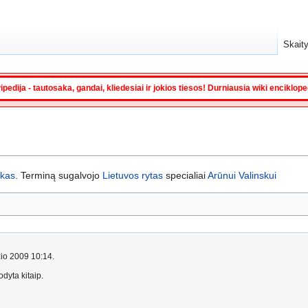
Skaity
ipedija - tautosaka, gandai, kliedesiai ir jokios tiesos! Durniausia wiki enciklop
ikas
. Terminą sugalvojo
Lietuvos rytas
specialiai
Arūnui Valinskui
žio 2009 10:14.
dyta kitaip.