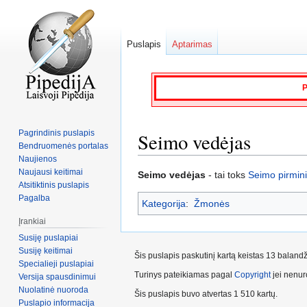
Puslapis
Aptarimas
P
Pagrindinis puslapis
Seimo vedėjas
Bendruomenės portalas
Naujienos
Naujausi keitimai
Jump
Jump
Seimo vedėjas
- tai toks
Seimo pirmin
Atsitiktinis puslapis
to
to
Pagalba
Kategorija
:
Žmonės
navigation
search
Įrankiai
Susiję puslapiai
Susiję keitimai
Šis puslapis paskutinį kartą keistas 13 baland
Specialieji puslapiai
Turinys pateikiamas pagal
Copyright
jei nenuro
Versija spausdinimui
Nuolatinė nuoroda
Šis puslapis buvo atvertas 1 510 kartų.
Puslapio informacija