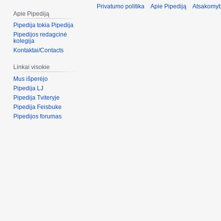
Privatumo politika
Apie Pipediją
Atsakomyb
Apie Pipediją
Pipedija tokia Pipedija
Pipedijos redagcinė
kolegija
Kontaktai/Contacts
Linkai visokie
Mus išperėjo
Pipedija LJ
Pipedija Tviteryje
Pipedija Feisbuke
Pipedijos forumas