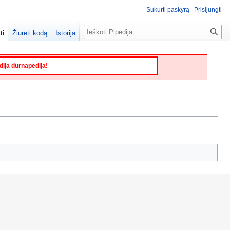
Sukurti paskyrą
Prisijungti
Paieška
ti
Žiūrėti kodą
Istorija
edija durnapedija!