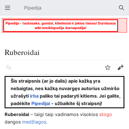
Pipedija
Atverti pagrindinį meniu
Paie
Pipedija - tautosaka, gandai, kliedesiai ir jokios tiesos! Durniausia
wiki enciklopedija durnapedija!
Ruberoidai
Kalba
Stebėti
Keisti
Šis straipsnis (ar jo dalis) apie kažką yra
nebaigtas, nes kažką nuvargęs autorius užmiršo
užrašyti
irba
paliko tai padaryti kitiems. Jei galite,
padėkite
Pipedijai
- užbaikite šį straipsnį!
Ruberoidai
– taigi taip vadinamos visokios
stogo
dangos
medžiagos
.