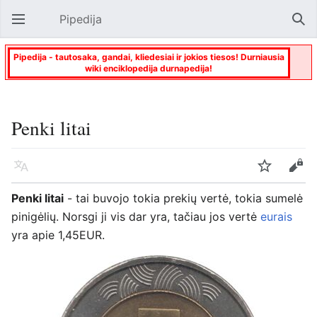
Pipedija
Atverti pagrindinį meniu
Paie
Pipedija - tautosaka, gandai, kliedesiai ir jokios tiesos! Durniausia
wiki enciklopedija durnapedija!
Penki litai
Kalba
Stebėti
Keisti
Penki litai
- tai buvojo tokia prekių vertė, tokia sumelė
pinigėlių. Norsgi ji vis dar yra, tačiau jos vertė
eurais
yra apie 1,45EUR.