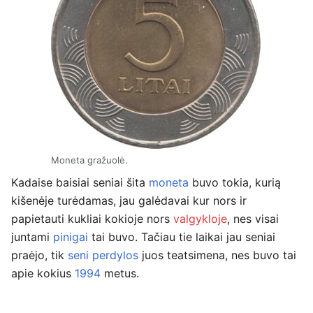
Moneta gražuolė.
Kadaise baisiai seniai šita
moneta
buvo tokia, kurią
kišenėje turėdamas, jau galėdavai kur nors ir
papietauti kukliai kokioje nors
valgykloje
, nes visai
juntami
pinigai
tai buvo. Tačiau tie laikai jau seniai
praėjo, tik
seni perdylos
juos teatsimena, nes buvo tai
apie kokius
1994
metus.