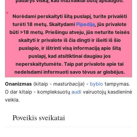
padarys viską, kad mažvaikiai būtų apsaugoti.
Norėdami perskaityti šitą puslapį, turite privalėti
turėti 18 metų. Skaitydami
Pipediją
, jūs privalote
būti >18 metų. Priešingu atveju, jūs neturite teisės
skaityti ir privalote iš čia dingti ir išeiti iš šio
puslapio, ir ištrinti visą informaciją apie šitą
puslapį, kad atsitiktinai daugiau jos
neperskaitytumėte. Taip pat privalote apie tai
nedelsdami informuoti savo tėvus ar globėjus.
Onanizmas
(kitaip -
masturbacija
) -
bybio
tampymas.
O dar kitaip - kompleksuotų
audi
vairuotojų kasdieninė
veikla.
Poveikis sveikatai