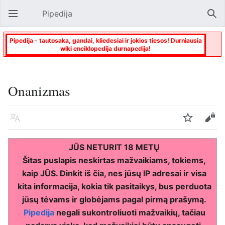
Pipedija
Atverti pagrindinį meniu
Paie
Pipedija - tautosaka, gandai, kliedesiai ir jokios tiesos! Durniausia
wiki enciklopedija durnapedija!
Onanizmas
Kalba
Stebėti
Keisti
JŪS NETURIT 18 METŲ
Šitas puslapis neskirtas mažvaikiams, tokiems,
kaip JŪS. Dinkit iš čia, nes jūsų IP adresai ir visa
kita informacija, kokia tik pasitaikys, bus perduota
jūsų tėvams ir globėjams pagal pirmą prašymą.
Pipedija
negali sukontroliuoti mažvaikių, tačiau