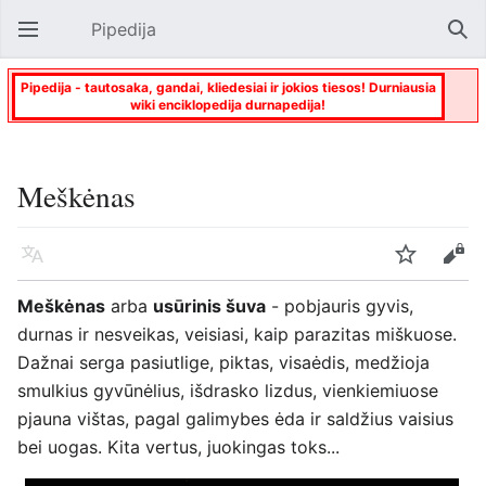
Pipedija
Atverti pagrindinį meniu
Paie
Pipedija - tautosaka, gandai, kliedesiai ir jokios tiesos! Durniausia
wiki enciklopedija durnapedija!
Meškėnas
Kalba
Stebėti
Keisti
Meškėnas
arba
usūrinis šuva
- pobjauris gyvis,
durnas ir nesveikas, veisiasi, kaip parazitas miškuose.
Dažnai serga pasiutlige, piktas, visaėdis, medžioja
smulkius gyvūnėlius, išdrasko lizdus, vienkiemiuose
pjauna vištas, pagal galimybes ėda ir saldžius vaisius
bei uogas. Kita vertus, juokingas toks...